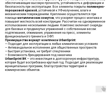
обеспечивающие высокую прочность, устойчивость к деформации и
безопасность при эксплуатации. Все элементы покрыты
полимерно-
порошковой краской
, устойчивой к УФ-излучению, влаге и
механическим повреждениям. Крепление осуществляется при
помощи
металлических хомутов
, что ускоряет процесс монтажа и
повышает жесткость всей конструкции. Рассчитан на одновременное
использование несколькими людьми. Комплекс включает снаряды
для базовых и продвинутых упражнений с собственным весом:
подтягивания, отжимания, упражнения на пресс, элементы
функционального тренинга и ОФП.
Преимущества воркаут-комплекса UrbanSprint:
— Подходит для эксплуатации в любых климатических условиях
— Антивандальное исполнение для общественных пространств
— Быстрая установка, не требует спецтехники
— Возможность брендирования под заказчика
UrbanSprint ВК
— это инвестиция в долгосрочную инфраструктуру,
которая будет востребована круглый год. Подходит для реализации
муниципальных программ, благоустройства территорий и
коммерческих объектов.
ЯРОСЛАВСКАЯ
8 930 999-70-15
ОБЛАСТЬ,