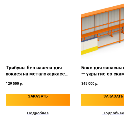
8 8332 308-827
ГОРОД РЫБИНСК, ПР-Т
sale@urbansprint.ru
ГЕНЕРАЛА БАТОВА, 32Г
ИНН: 7610143789
Трибуны без навеса для
Бокс для запасных и
хоккея на металокаркасе
— укрытие со скаме
18–82 мест
129 500
р.
345 000
р.
ЗАКАЗАТЬ
ЗАКАЗАТЬ
Подробнее
Подробнее