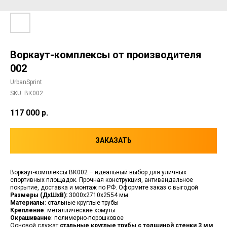
Воркаут-комплексы от производителя
002
UrbanSprint
SKU:
ВК002
117 000
р.
ЗАКАЗАТЬ
Воркаут-комплексы ВК002 – идеальный выбор для уличных
спортивных площадок. Прочная конструкция, антивандальное
покрытие, доставка и монтаж по РФ. Оформите заказ с выгодой
Размеры (ДхШхВ):
3000х2710х2554 мм
Материалы
: стальные круглые трубы
Крепление
: металлические хомуты
Окрашивание
: полимерно-порошковое
Основой служат
стальные круглые трубы с толщиной стенки 3 мм
,