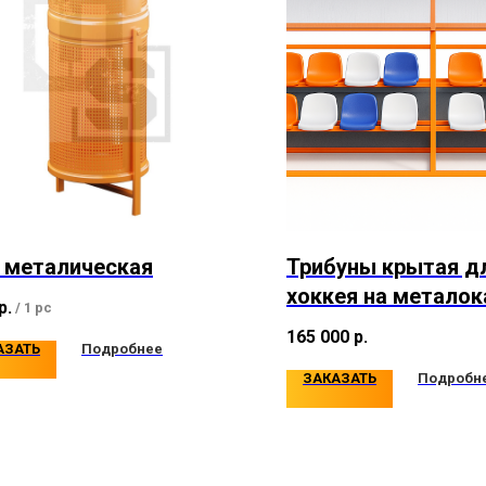
 металическая
Трибуны крытая д
хоккея на металок
р.
/
1 pc
18–82 мест
165 000
р.
АЗАТЬ
Подробнее
ЗАКАЗАТЬ
Подробн