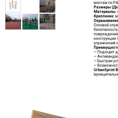
монтаж по РФ
Размеры (Дх
Материалы:
Крепление:
м
Окрашивание
Основой слу
безопасность
повреждения
конструкции.
упражнений с
Преимуществ
— Подходит д
— Антивандал
— Быстрая ус
— Возможност
UrbanSprint 
муниципальны