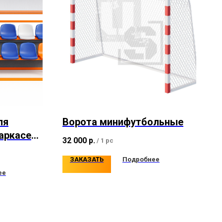
ля
Ворота минифутбольные
аркасе
32 000
р.
/
1 pc
ЗАКАЗАТЬ
Подробнее
ее