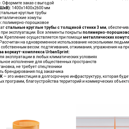
. Оформите заказ с выгодой
ШхВ):
1400х1400х2600 мм
стальные круглые трубы
еталлические хомуты
:
полимерно-порошковое
жат
стальные круглые трубы с толщиной стенки 3 мм
, обеспечи
 при эксплуатации. Все элементы покрыты
полимерно-порошково
м. Крепление осуществляется при помощи
металлических хомут
 Рассчитан на одновременное использование несколькими людьми
 собственным весом: подтягивания, отжимания, упражнения на пр
а воркаут-комплекса UrbanSprint:
ля эксплуатации в любых климатических условиях
ьное исполнение для общественных пространств
тановка, не требует спецтехники
ь брендирования под заказчика
ВК
— это инвестиция в долгосрочную инфраструктуру, которая буде
х программ, благоустройства территорий и коммерческих объект