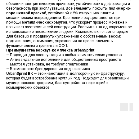
обеспечивающие высокую прочность, устойчивость к деформации и
безопасность при эксплуатации. Все элементы покрыты
полимерно-
порошковой краской
, устойчивой к УФ-излучению, влаге и
механическим повреждениям. Крепление осуществляется при
помощи
металлических хомутов
, что ускоряет процесс монтажа и
повышает жесткость всей конструкции. Рассчитан на одновременное
использование несколькими людьми. Комплекс включает снаряды
для базовых и продвинутых упражнений с собственным весом:
подтягивания, отжимания, упражнения на пресс, элементы
функционального тренинга и ОФП.
Преимущества воркаут-комплекса UrbanSprint:
— Подходит для эксплуатации в любых климатических условиях
— Антивандальное исполнение для общественных пространств
— Быстрая установка, не требует спецтехники
— Возможность брендирования под заказчика
UrbanSprint ВК
— это инвестиция в долгосрочную инфраструктуру,
которая будет востребована круглый год. Подходит для реализации
муниципальных программ, благоустройства территорий и
коммерческих объектов.
ЯРОСЛАВСКАЯ
8 930 999-70-15
ОБЛАСТЬ,
8 8332 308-827
ГОРОД РЫБИНСК, ПР-Т