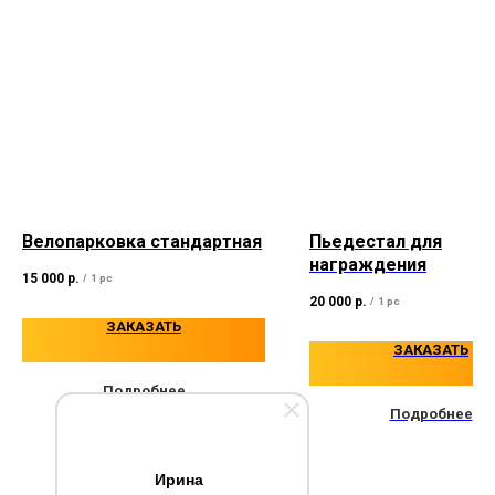
sale@urbansprint.ru
ГЕНЕРАЛА БАТОВА, 32Г
ИНН: 7610143789
Велопарковка стандартная
Пьедестал для
награждения
15 000
р.
/
1 pc
20 000
р.
/
1 pc
ЗАКАЗАТЬ
ЗАКАЗАТЬ
Подробнее
Подробнее
Ирина