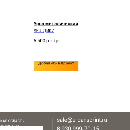
Урна металическая
SKU:
ДИ07
5 500
р.
/
1 pc
Добавить в проект
sale@urbansprint.ru
КАЯ ОБЛАСТЬ,
ИНСК, ПР-Т
8 930 999-70-15