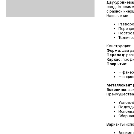
Двухуровневая
создаёт асимм
с разной инер
Назначение:
Разворо
Перепры
Построе
Техниче
Конструкция:
Форма:
два ра
Перепад:
разн
Каркас:
профи
Покрытие:
— фанер
— опцио
Металлокант (
Боковины:
зак
Преимущества
Усложнё
Подходи
Использ
Сборная
Варианты испо
Ассимет