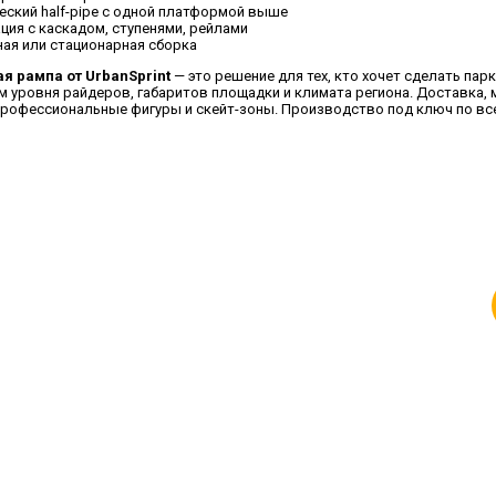
еский half-pipe с одной платформой выше
ция с каскадом, ступенями, рейлами
ая или стационарная сборка
я рампа от UrbanSprint
— это решение для тех, кто хочет сделать па
ом уровня райдеров, габаритов площадки и климата региона. Доставка, 
 профессиональные фигуры и скейт-зоны. Производство под ключ по все