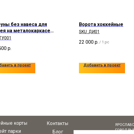
уны без навеса для
Ворота хоккейные
ея на металокаркасе
SKU:
ДИ01
2 мест
ТУ001
22 000
р.
/
1 pc
500
р.
бавить в проект
Добавить в проект
ейные корты
Контакты
ЯРОСЛАВС
ГОРОД РЫБ
ейт парки
Блог