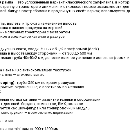
 рампа — это усложнённый вариант классического халф-пайпа, в котор
етричную траекторию движения и открывает новые возможности для 
цией. Фигура востребована в продвинутых скейт-парках, используется 
ты, вылеты и трюки с изменением высоты
жка с нижнего радиуса на верхний
ние сложных траекторий с возвратом
ское и зрелищное катание в радиусе
диусных ската, соединённых общей платформой (deck)
ица в высоте между сторонами — от 300 до 600 мм
льная труба 40×40×2 мм, дополнительное усиление в зоне платформы 
а Hexa R10 с антискользящей текстурой
нально — стеклопластик
coping):
труба Ø50 мм по краям радиусов
рытые, окрашенные, с логотипом по желанию
:
нная логика катания — развитие техники и координации
т для скейтбордов, самокатов, BMX, роликов
уется как шоу-фигура или тренировочный модуль
 конструкция — возможна модернизация
лнения:
ричная mini-рампа: 900 + 1200 мм