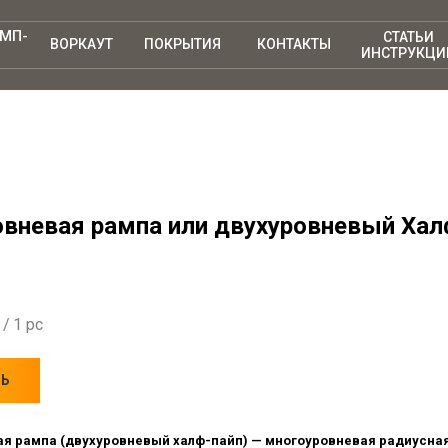
АМП-
СТАТЬИ
ВОРКАУТ
ПОКРЫТИЯ
КОНТАКТЫ
ИНСТРУКЦИ
вневая рампа или двухуровневый Халф-
/
1 pc
ТЬ
я рампа (двухуровневый халф-пайп) — многоуровневая радиусная 