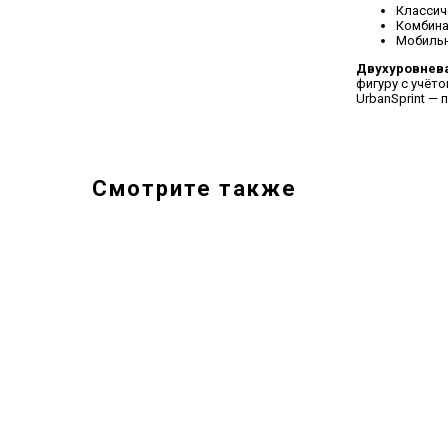
Классич
Комбина
Мобильн
Двухуровнева
фигуру с учёт
UrbanSprint —
Смотрите также