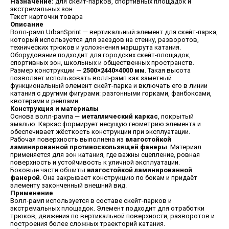
Назначение:
для скейт-парков, спортивных площадок и
экстремальных зон
Текст карточки товара
Описание
Волл-рамп UrbanSprint — вертикальный элемент для скейт-парка,
который используется для заездов на стенку, разворотов,
технических трюков и усложнения маршрута катания.
Оборудование подходит для городских скейт-площадок,
спортивных зон, школьных и общественных пространств.
Размер конструкции —
2500×2440×4000 мм
. Такая высота
позволяет использовать волл-рамп как заметный
функциональный элемент скейт-парка и включать его в линии
катания с другими фигурами: разгонными горками, фанбоксами,
квотерами и рейлами.
Конструкция и материалы
Основа волл-рампа —
металлический каркас
, покрытый
эмалью. Каркас формирует несущую геометрию элемента и
обеспечивает жёсткость конструкции при эксплуатации.
Рабочая поверхность выполнена из
влагостойкой
ламинированной противоскользящей фанеры
. Материал
применяется для зон катания, где важны сцепление, ровная
поверхность и устойчивость к уличной эксплуатации.
Боковые части обшиты
влагостойкой ламинированной
фанерой
. Она закрывает конструкцию по бокам и придаёт
элементу законченный внешний вид.
Применение
Волл-рамп используется в составе скейт-парков и
экстремальных площадок. Элемент подходит для отработки
трюков, движения по вертикальной поверхности, разворотов и
построения более сложных траекторий катания.