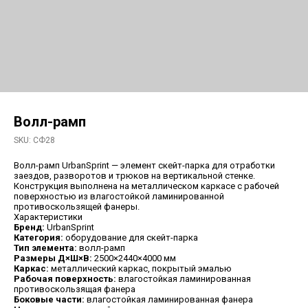
Волл-рамп
SKU:
СФ28
Волл-рамп UrbanSprint — элемент скейт-парка для отработки
заездов, разворотов и трюков на вертикальной стенке.
Конструкция выполнена на металлическом каркасе с рабочей
поверхностью из влагостойкой ламинированной
противоскользящей фанеры.
Характеристики
Бренд:
UrbanSprint
Категория:
оборудование для скейт-парка
Тип элемента:
волл-рамп
Размеры Д×Ш×В:
2500×2440×4000 мм
Каркас:
металлический каркас, покрытый эмалью
Рабочая поверхность:
влагостойкая ламинированная
противоскользящая фанера
Боковые части:
влагостойкая ламинированная фанера