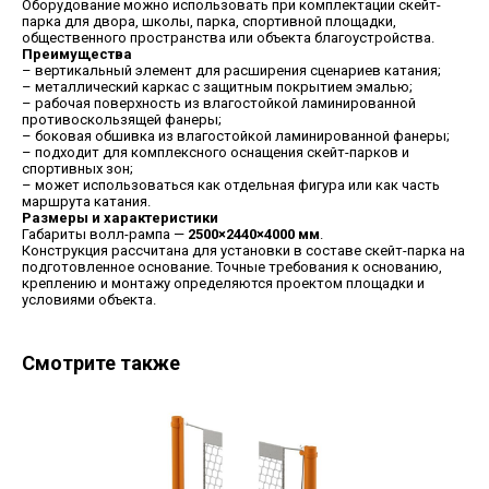
Оборудование можно использовать при комплектации скейт-
парка для двора, школы, парка, спортивной площадки,
общественного пространства или объекта благоустройства.
Преимущества
– вертикальный элемент для расширения сценариев катания;
– металлический каркас с защитным покрытием эмалью;
– рабочая поверхность из влагостойкой ламинированной
противоскользящей фанеры;
– боковая обшивка из влагостойкой ламинированной фанеры;
– подходит для комплексного оснащения скейт-парков и
спортивных зон;
– может использоваться как отдельная фигура или как часть
маршрута катания.
Размеры и характеристики
Габариты волл-рампа —
2500×2440×4000 мм
.
Конструкция рассчитана для установки в составе скейт-парка на
подготовленное основание. Точные требования к основанию,
креплению и монтажу определяются проектом площадки и
условиями объекта.
Смотрите также
ЯРОСЛАВСКАЯ
8 930 999-70-15
ОБЛАСТЬ,
8 8332 308-827
ГОРОД РЫБИНСК, ПР-Т
sale@urbansprint.ru
ГЕНЕРАЛА БАТОВА, 32Г
ИНН: 7610143789