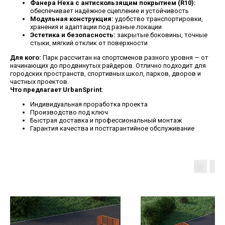
Фанера Hexa с антискользящим покрытием (R10):
обеспечивает надёжное сцепление и устойчивость
Модульная конструкция:
удобство транспортировки,
хранения и адаптации под разные локации
Эстетика и безопасность:
закрытые боковины, точные
стыки, мягкий отклик от поверхности
Для кого:
Парк рассчитан на спортсменов разного уровня — от
начинающих до продвинутых райдеров. Отлично подходит для
городских пространств, спортивных школ, парков, дворов и
частных проектов.
Что предлагает UrbanSprint:
Индивидуальная проработка проекта
Производство под ключ
Быстрая доставка и профессиональный монтаж
Гарантия качества и постгарантийное обслуживание
ЯРОСЛАВСКАЯ
8 930 999-70-15
ОБЛАСТЬ,
8 8332 308-827
ГОРОД РЫБИНСК, ПР-Т
sale@urbansprint.ru
ГЕНЕРАЛА БАТОВА, 32Г
ИНН: 7610143789