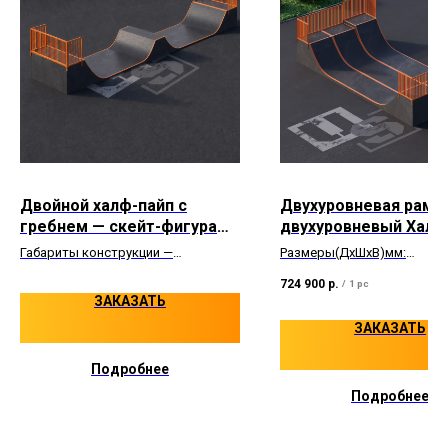
Двойной халф-пайп с
Двухуровневая рампа
гребнем — скейт-фигура
двухуровневый Халф
для экстремального
(half-paip)
Габариты конструкции —
Размеры(ДхШхВ)мм:
катания
15000×3660×1300/1800 мм
. Формат
8820х6100х1200/1500
724 900
р.
двойного халф-пайпа позволяет
/
1 pc
организовать протяжённую линию
ЗАКАЗАТЬ
катания с изменением высоты и
ЗАКАЗАТЬ
центральным гребнем для
усложнения траектории.
Подробнее
Подробнее