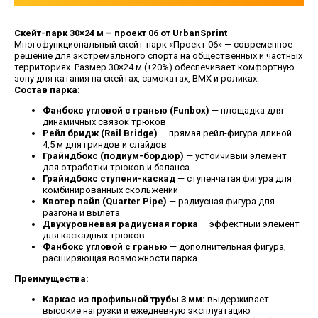
Скейт-парк 30×24 м – проект 06 от UrbanSprint
Многофункциональный скейт-парк «Проект 06» — современное
решение для экстремального спорта на общественных и частных
территориях. Размер 30×24 м (±20%) обеспечивает комфортную
зону для катания на скейтах, самокатах, BMX и роликах.
Состав парка:
Фанбокс угловой с гранью (Funbox)
— площадка для
динамичных связок трюков
Рейл бридж (Rail Bridge)
— прямая рейл-фигура длиной
4,5 м для гриндов и слайдов
Грайндбокс (подиум-бордюр)
— устойчивый элемент
для отработки трюков и баланса
Грайндбокс ступени-каскад
— ступенчатая фигура для
комбинированных скольжений
Квотер пайп (Quarter Pipe)
— радиусная фигура для
разгона и вылета
Двухуровневая радиусная горка
— эффектный элемент
для каскадных трюков
Фанбокс угловой с гранью
— дополнительная фигура,
расширяющая возможности парка
Преимущества:
Каркас из профильной трубы 3 мм:
выдерживает
высокие нагрузки и ежедневную эксплуатацию