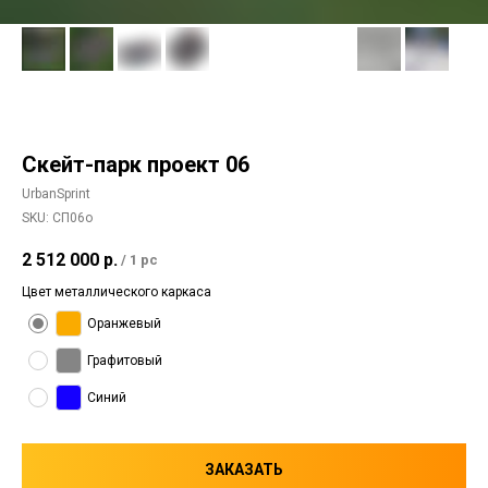
Скейт-парк проект 06
UrbanSprint
SKU:
СП06о
2 512 000
р.
/
1 pc
Цвет металлического каркаса
Оранжевый
Графитовый
Синий
ЗАКАЗАТЬ