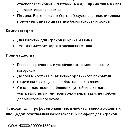
стеклопластиковыми листами
(6 мм, ширина 200 мм)
для
дополнительной защиты
Перила:
Верхняя часть борта оборудована
пластиковым
поручнем синего цвета
для безопасности игроков
Комплектация
Две калитки для игроков (ширина 900 мм)
Технологические ворота распашного типа
Преимущества
Высокая прочность и устойчивость к механическим
нагрузкам
Долговечность за счет антикоррозийного покрытия
ЯРОСЛАВСКАЯ
8 930 999-70-15
Надежная фиксация на любом типе основания
ОБЛАСТЬ,
8 8332 308-827
ГОРОД РЫБИНСК, ПР-Т
Стеклопластиковая облицовка устойчива к влаге,
sale@urbansprint.ru
ГЕНЕРАЛА БАТОВА, 32Г
ультрафиолету и температурным перепадам, не требует
ИНН: 7610143789
дополнительного ухода
Подходит для
профессиональных и любительских хоккейных
площадок
, обеспечивая безопасность и комфорт для игроков.
LxWxH: 40000x20000x1220 mm