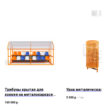
Трибуны крытая для
Урна металическая
хоккея на металокаркасе
5 500
р.
/
1 pc
18–82 мест
165 000
р.