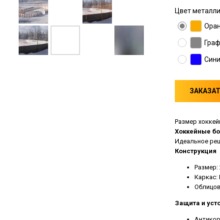
Цвет металли
Ора
Гра
Син
ЗАКАЗА
Размер хоккей
Хоккейные бо
Идеальное реш
Конструкция
Размер:
Каркас:
Облицов
Защита и уст
Антикор