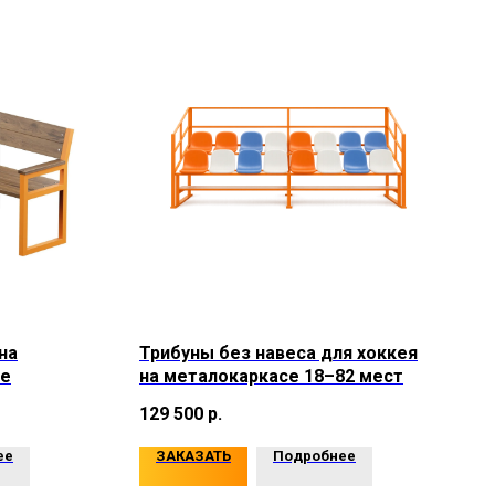
на
Трибуны без навеса для хоккея
се
на металокаркасе 18–82 мест
129 500
р.
ее
ЗАКАЗАТЬ
Подробнее