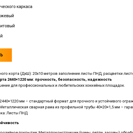
ческого каркаса
нжевый
фитовый
ий
ТЬ
ного корта (ДхШ): 20х10 метров заполнение листы ПНД, расцветки лист
рта 2440×1220 мм: прочность, безопасность, надежность
ение для профессиональных и любительских хоккейных площадок.
 2440×1220 мм – стандартный формат для прочного и устойчивого огра
 Металлическая сварная рама из профильной трубы 40×20×1,5 мм – гар
ка: Листы ПНД
ойчивость
розийное покрытие: Металлоконструкции (рамы, петли, засовы) обра