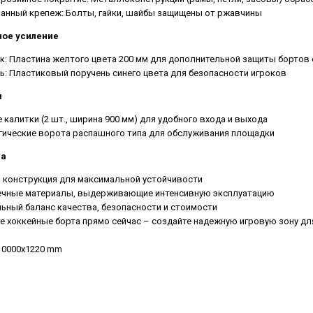
анный крепеж: Болты, гайки, шайбы защищены от ржавчины
ое усиление
к: Пластина желтого цвета 200 мм для дополнительной защиты бортов 
ь: Пластиковый поручень синего цвета для безопасности игроков
я
 калитки (2 шт., ширина 900 мм) для удобного входа и выхода
гические ворота распашного типа для обслуживания площадки
ва
 конструкция для максимальной устойчивости
чные материалы, выдерживающие интенсивную эксплуатацию
ьный баланс качества, безопасности и стоимости
е хоккейные борта прямо сейчас – создайте надежную игровую зону дл
10000x1220 mm