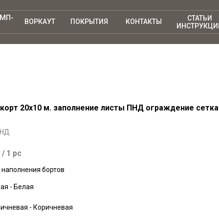
АМП-
СТАТЬИ
ВОРКАУТ
ПОКРЫТИЯ
КОНТАКТЫ
ИНСТРУКЦИ
корт 20х10 м. заполнение листы ПНД ограждение сетка
ПНД
.
/
1 pc
 наполнения бортов
ая - Белая
ичневая - Коричневая