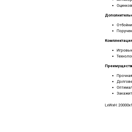
Оцинков
Дополнительн
Отбойни
Поручен
Комплектаци
Игровые
Техноло
Преимущест
Прочная
Долгове
Оптимал
Закажит
LxWxH: 20000x