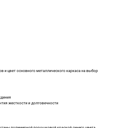
ов и цвет основного металлического каркаса на выбор
ждения
антия жесткости и долговечности
ботаны полимерной порошковой краской синего цвета