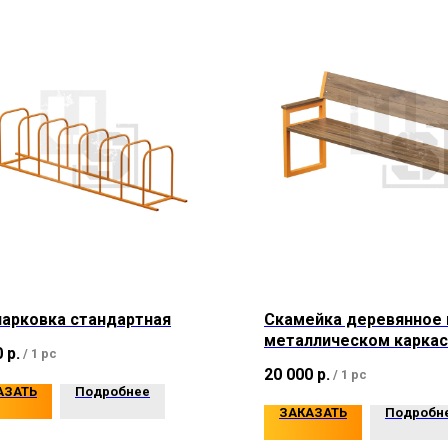
арковка стандартная
Скамейка деревянное 
металлическом карка
0
р.
/
1 pc
20 000
р.
/
1 pc
АЗАТЬ
Подробнее
ЗАКАЗАТЬ
Подробн