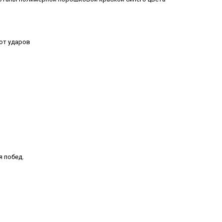
от ударов
я побед.