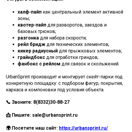
халф-пайп
как центральный элемент активной
зоны;
квотер-пайп
для разворотов, заездов и
базовых трюков;
разгонка
для набора скорости;
рейл бридж
для технических элементов;
кикер радиусный
для прыжковых элементов;
грайндбокс
для отработки гриндов;
фанбокс с рейлом
для связок и скольжений.
UrbanSprint производит и монтирует скейт-парки под
конкретную площадку: с подбором фигур, покрытия,
каркаса и компоновки под условия объекта.
ЯРОСЛАВСКАЯ
8 930 999-70-15
ОБЛАСТЬ,
📞 Звоните: 8(8332)30-88-27
8 8332 308-827
ГОРОД РЫБИНСК, ПР-Т
sale@urbansprint.ru
ГЕНЕРАЛА БАТОВА, 32Г
ИНН: 7610143789
📩 Пишите: sale@urbansprint.ru
🌍 Посетите наш сайт:
https://urbansprint.ru/