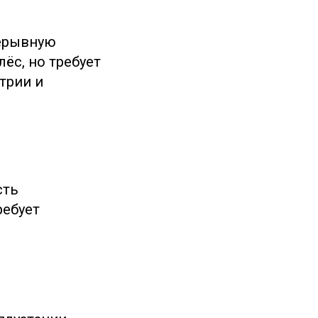
рерывную
ёс, но требует
трии и
сть
ребует