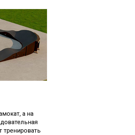
мокат, а на
едовательная
т тренировать