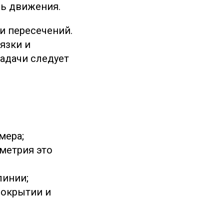
ль движения.
и пересечений.
язки и
адачи следует
мера;
метрия это
линии;
покрытии и