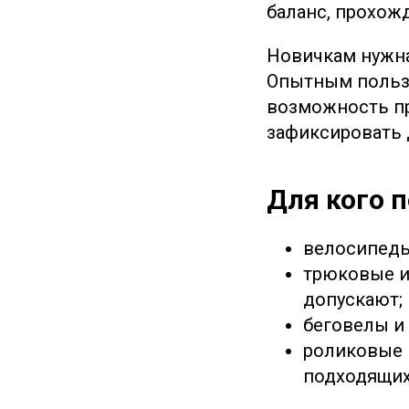
баланс, прохож
Новичкам нужна
Опытным пользо
возможность пр
зафиксировать 
Для кого 
велосипеды
трюковые и
допускают;
беговелы и
роликовые 
подходящих