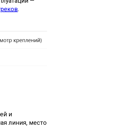
плуатации —
треков
.
ей и
ая линия, место