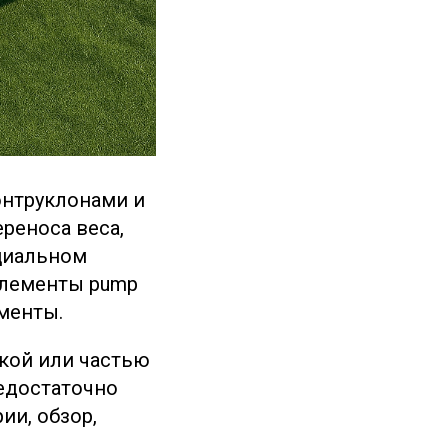
онтруклонами и
реноса веса,
ициальном
элементы pump
ементы.
кой или частью
недостаточно
ии, обзор,