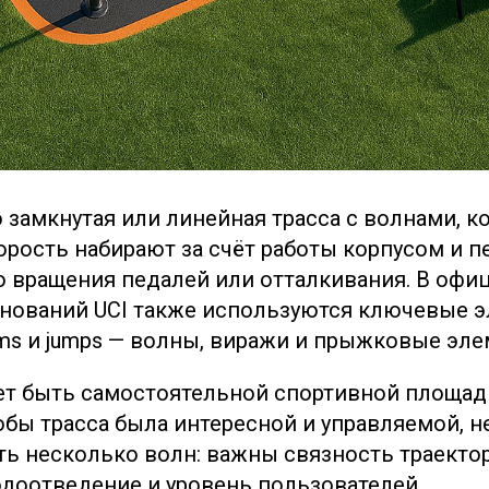
о замкнутая или линейная трасса с волнами, к
рость набирают за счёт работы корпусом и пе
о вращения педалей или отталкивания. В оф
нований UCI также используются ключевые 
 berms и jumps — волны, виражи и прыжковые эл
т быть самостоятельной спортивной площад
тобы трасса была интересной и управляемой, 
ть несколько волн: важны связность траектор
одоотведение и уровень пользователей.