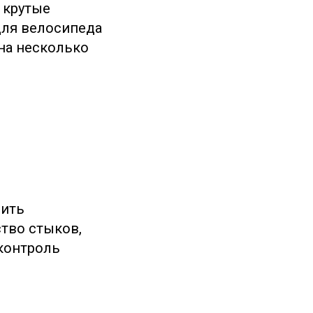
 крутые
для велосипеда
на несколько
нить
тво стыков,
контроль