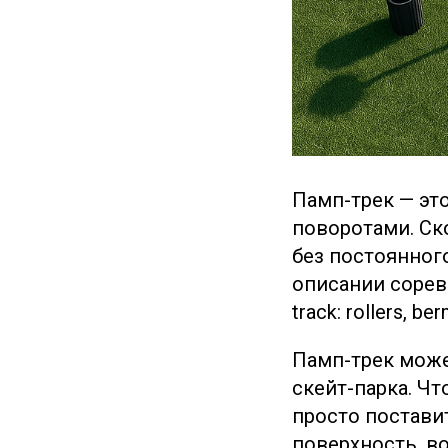
Памп-трек — эт
поворотами. Ско
без постоянног
описании сорев
track: rollers,
Памп-трек може
скейт-парка. Ч
просто постави
поверхность, в