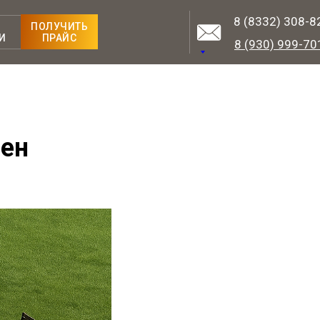
8 (8332) 308-8
ПОЛУЧИТЬ
И
ПРАЙС
8 (930) 999-70
оен